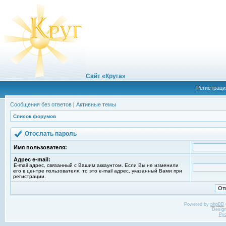
Сайт «Круга»
Регистраци
Сообщения без ответов
|
Активные темы
Список форумов
Отослать пароль
Имя пользователя:
Адрес e-mail:
E-mail адрес, связанный с Вашим аккаунтом. Если Вы не изменили
его в центре пользователя, то это e-mail адрес, указанный Вами при
регистрации.
Powered by
phpBB
Desig
Ру