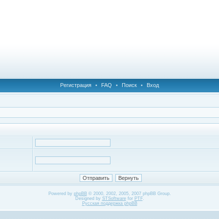
Регистрация
•
FAQ
•
Поиск
•
Вход
Powered by
phpBB
© 2000, 2002, 2005, 2007 phpBB Group.
Designed by
STSoftware
for
PTF
.
Русская поддержка phpBB