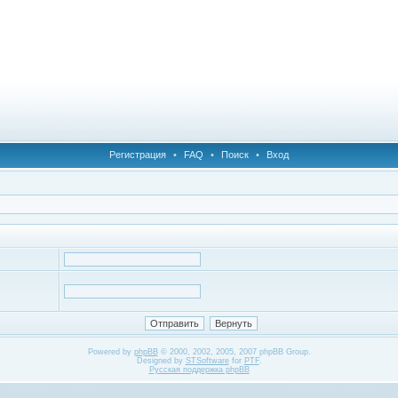
Регистрация
•
FAQ
•
Поиск
•
Вход
Powered by
phpBB
© 2000, 2002, 2005, 2007 phpBB Group.
Designed by
STSoftware
for
PTF
.
Русская поддержка phpBB