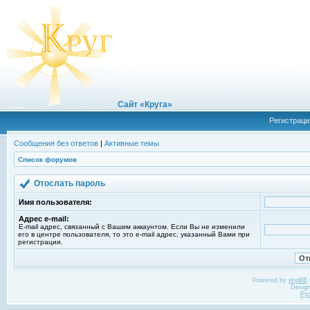
Сайт «Круга»
Регистраци
Сообщения без ответов
|
Активные темы
Список форумов
Отослать пароль
Имя пользователя:
Адрес e-mail:
E-mail адрес, связанный с Вашим аккаунтом. Если Вы не изменили
его в центре пользователя, то это e-mail адрес, указанный Вами при
регистрации.
Powered by
phpBB
Desig
Ру