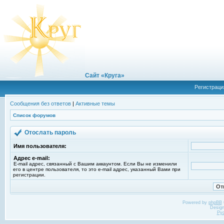
Сайт «Круга»
Регистраци
Сообщения без ответов
|
Активные темы
Список форумов
Отослать пароль
Имя пользователя:
Адрес e-mail:
E-mail адрес, связанный с Вашим аккаунтом. Если Вы не изменили
его в центре пользователя, то это e-mail адрес, указанный Вами при
регистрации.
Powered by
phpBB
Desig
Ру