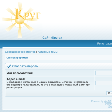
Сайт «Круга»
Регистраци
Сообщения без ответов
|
Активные темы
Список форумов
Отослать пароль
Имя пользователя:
Адрес e-mail:
E-mail адрес, связанный с Вашим аккаунтом. Если Вы не изменили
его в центре пользователя, то это e-mail адрес, указанный Вами при
регистрации.
Powered by
phpBB
Desig
Ру