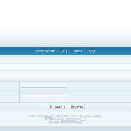
Регистрация
•
FAQ
•
Поиск
•
Вход
Powered by
phpBB
© 2000, 2002, 2005, 2007 phpBB Group.
Designed by
STSoftware
for
PTF
.
Русская поддержка phpBB