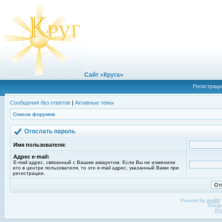
Сайт «Круга»
Регистраци
Сообщения без ответов
|
Активные темы
Список форумов
Отослать пароль
Имя пользователя:
Адрес e-mail:
E-mail адрес, связанный с Вашим аккаунтом. Если Вы не изменили
его в центре пользователя, то это e-mail адрес, указанный Вами при
регистрации.
Powered by
phpBB
Desig
Ру