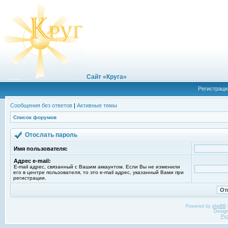
Сайт «Круга»
Регистраци
Сообщения без ответов
|
Активные темы
Список форумов
Отослать пароль
Имя пользователя:
Адрес e-mail:
E-mail адрес, связанный с Вашим аккаунтом. Если Вы не изменили
его в центре пользователя, то это e-mail адрес, указанный Вами при
регистрации.
Powered by
phpBB
Desig
Ру