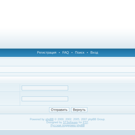
Регистрация
•
FAQ
•
Поиск
•
Вход
Powered by
phpBB
© 2000, 2002, 2005, 2007 phpBB Group.
Designed by
STSoftware
for
PTF
.
Русская поддержка phpBB