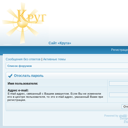
Сайт «Круга»
Регистраци
Сообщения без ответов
|
Активные темы
Список форумов
Отослать пароль
Имя пользователя:
Адрес e-mail:
E-mail адрес, связанный с Вашим аккаунтом. Если Вы не изменили
его в центре пользователя, то это e-mail адрес, указанный Вами при
регистрации.
Powered by
phpBB
Desig
Ру