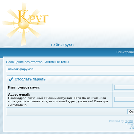
Сайт «Круга»
Регистраци
Сообщения без ответов
|
Активные темы
Список форумов
Отослать пароль
Имя пользователя:
Адрес e-mail:
E-mail адрес, связанный с Вашим аккаунтом. Если Вы не изменили
его в центре пользователя, то это e-mail адрес, указанный Вами при
регистрации.
Powered by
phpBB
Desig
Ру