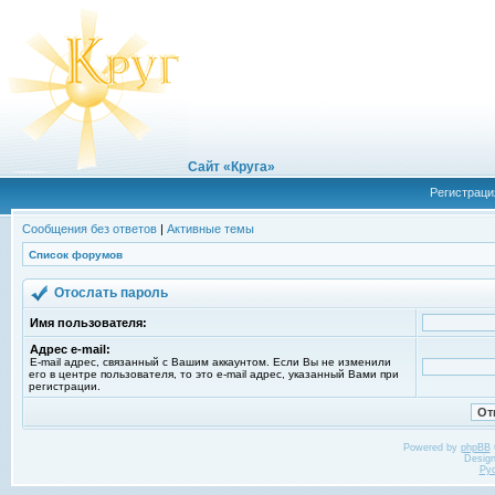
Сайт «Круга»
Регистраци
Сообщения без ответов
|
Активные темы
Список форумов
Отослать пароль
Имя пользователя:
Адрес e-mail:
E-mail адрес, связанный с Вашим аккаунтом. Если Вы не изменили
его в центре пользователя, то это e-mail адрес, указанный Вами при
регистрации.
Powered by
phpBB
Desig
Ру