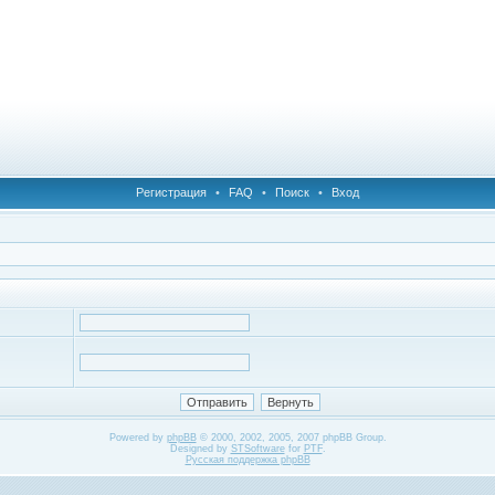
Регистрация
•
FAQ
•
Поиск
•
Вход
Powered by
phpBB
© 2000, 2002, 2005, 2007 phpBB Group.
Designed by
STSoftware
for
PTF
.
Русская поддержка phpBB