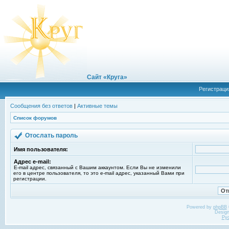
Сайт «Круга»
Регистраци
Сообщения без ответов
|
Активные темы
Список форумов
Отослать пароль
Имя пользователя:
Адрес e-mail:
E-mail адрес, связанный с Вашим аккаунтом. Если Вы не изменили
его в центре пользователя, то это e-mail адрес, указанный Вами при
регистрации.
Powered by
phpBB
Desig
Ру