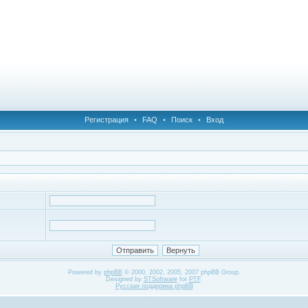
Регистрация
•
FAQ
•
Поиск
•
Вход
Powered by
phpBB
© 2000, 2002, 2005, 2007 phpBB Group.
Designed by
STSoftware
for
PTF
.
Русская поддержка phpBB