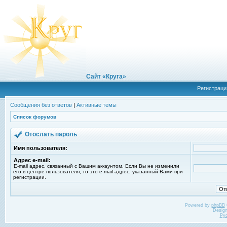
Сайт «Круга»
Регистраци
Сообщения без ответов
|
Активные темы
Список форумов
Отослать пароль
Имя пользователя:
Адрес e-mail:
E-mail адрес, связанный с Вашим аккаунтом. Если Вы не изменили
его в центре пользователя, то это e-mail адрес, указанный Вами при
регистрации.
Powered by
phpBB
Desig
Ру