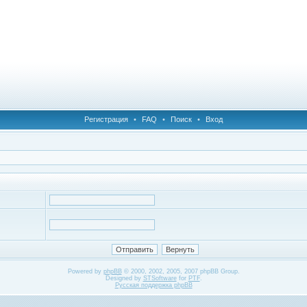
Регистрация
•
FAQ
•
Поиск
•
Вход
Powered by
phpBB
© 2000, 2002, 2005, 2007 phpBB Group.
Designed by
STSoftware
for
PTF
.
Русская поддержка phpBB