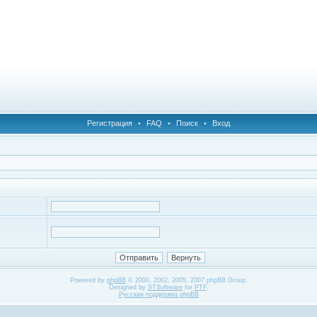
Регистрация
•
FAQ
•
Поиск
•
Вход
Powered by
phpBB
© 2000, 2002, 2005, 2007 phpBB Group.
Designed by
STSoftware
for
PTF
.
Русская поддержка phpBB