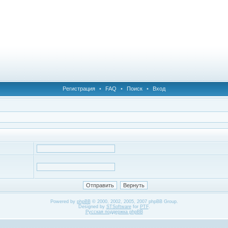
Регистрация
•
FAQ
•
Поиск
•
Вход
Powered by
phpBB
© 2000, 2002, 2005, 2007 phpBB Group.
Designed by
STSoftware
for
PTF
.
Русская поддержка phpBB