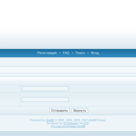
Регистрация
•
FAQ
•
Поиск
•
Вход
Powered by
phpBB
© 2000, 2002, 2005, 2007 phpBB Group.
Designed by
STSoftware
for
PTF
.
Русская поддержка phpBB