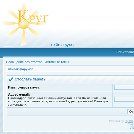
Сайт «Круга»
Регистраци
Сообщения без ответов
|
Активные темы
Список форумов
Отослать пароль
Имя пользователя:
Адрес e-mail:
E-mail адрес, связанный с Вашим аккаунтом. Если Вы не изменили
его в центре пользователя, то это e-mail адрес, указанный Вами при
регистрации.
Powered by
phpBB
Desig
Ру