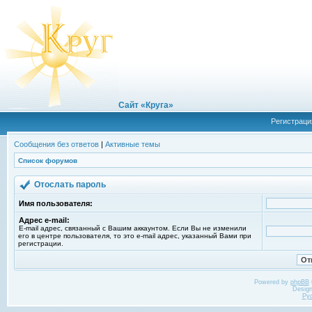
Сайт «Круга»
Регистраци
Сообщения без ответов
|
Активные темы
Список форумов
Отослать пароль
Имя пользователя:
Адрес e-mail:
E-mail адрес, связанный с Вашим аккаунтом. Если Вы не изменили
его в центре пользователя, то это e-mail адрес, указанный Вами при
регистрации.
Powered by
phpBB
Desig
Ру