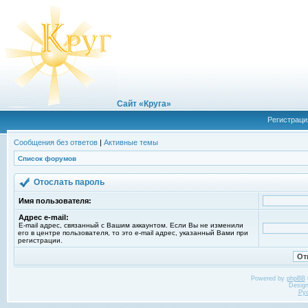
Сайт «Круга»
Регистраци
Сообщения без ответов
|
Активные темы
Список форумов
Отослать пароль
Имя пользователя:
Адрес e-mail:
E-mail адрес, связанный с Вашим аккаунтом. Если Вы не изменили
его в центре пользователя, то это e-mail адрес, указанный Вами при
регистрации.
Powered by
phpBB
Desig
Ру