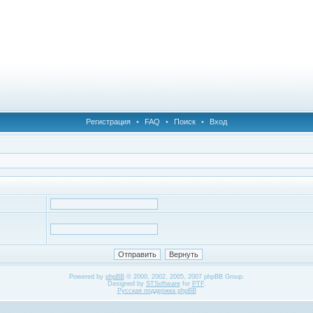
Регистрация
•
FAQ
•
Поиск
•
Вход
Powered by
phpBB
© 2000, 2002, 2005, 2007 phpBB Group.
Designed by
STSoftware
for
PTF
.
Русская поддержка phpBB