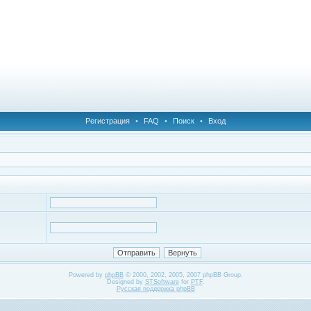
Регистрация
•
FAQ
•
Поиск
•
Вход
Powered by
phpBB
© 2000, 2002, 2005, 2007 phpBB Group.
Designed by
STSoftware
for
PTF
.
Русская поддержка phpBB