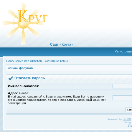
Сайт «Круга»
Регистраци
Сообщения без ответов
|
Активные темы
Список форумов
Отослать пароль
Имя пользователя:
Адрес e-mail:
E-mail адрес, связанный с Вашим аккаунтом. Если Вы не изменили
его в центре пользователя, то это e-mail адрес, указанный Вами при
регистрации.
Powered by
phpBB
Desig
Ру