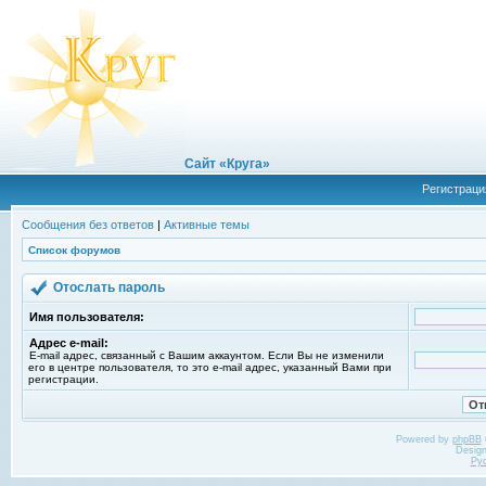
Сайт «Круга»
Регистраци
Сообщения без ответов
|
Активные темы
Список форумов
Отослать пароль
Имя пользователя:
Адрес e-mail:
E-mail адрес, связанный с Вашим аккаунтом. Если Вы не изменили
его в центре пользователя, то это e-mail адрес, указанный Вами при
регистрации.
Powered by
phpBB
Desig
Ру