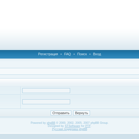
Регистрация
•
FAQ
•
Поиск
•
Вход
Powered by
phpBB
© 2000, 2002, 2005, 2007 phpBB Group.
Designed by
STSoftware
for
PTF
.
Русская поддержка phpBB