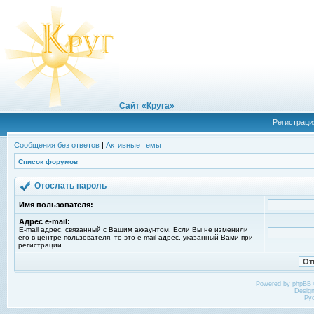
Сайт «Круга»
Регистраци
Сообщения без ответов
|
Активные темы
Список форумов
Отослать пароль
Имя пользователя:
Адрес e-mail:
E-mail адрес, связанный с Вашим аккаунтом. Если Вы не изменили
его в центре пользователя, то это e-mail адрес, указанный Вами при
регистрации.
Powered by
phpBB
Desig
Ру