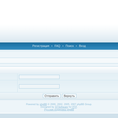
Регистрация
•
FAQ
•
Поиск
•
Вход
Powered by
phpBB
© 2000, 2002, 2005, 2007 phpBB Group.
Designed by
STSoftware
for
PTF
.
Русская поддержка phpBB