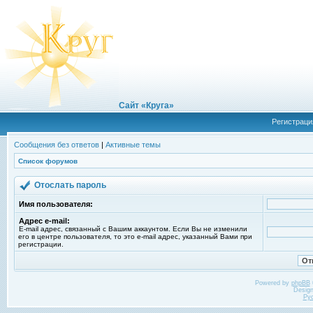
Сайт «Круга»
Регистраци
Сообщения без ответов
|
Активные темы
Список форумов
Отослать пароль
Имя пользователя:
Адрес e-mail:
E-mail адрес, связанный с Вашим аккаунтом. Если Вы не изменили
его в центре пользователя, то это e-mail адрес, указанный Вами при
регистрации.
Powered by
phpBB
Desig
Ру