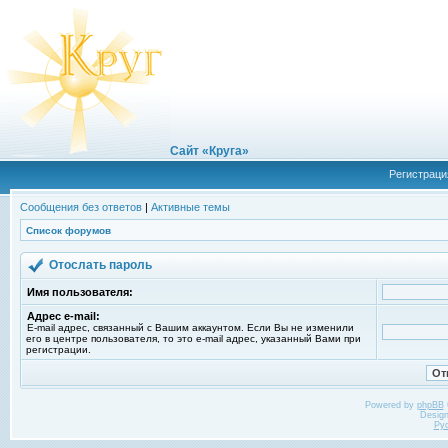
Сайт «Круга»
Регистраци
Сообщения без ответов
|
Активные темы
Список форумов
Отослать пароль
Имя пользователя:
Адрес e-mail:
E-mail адрес, связанный с Вашим аккаунтом. Если Вы не изменили
его в центре пользователя, то это e-mail адрес, указанный Вами при
регистрации.
Powered by
phpBB
Desig
Ру