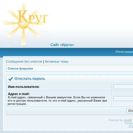
Сайт «Круга»
Регистраци
Сообщения без ответов
|
Активные темы
Список форумов
Отослать пароль
Имя пользователя:
Адрес e-mail:
E-mail адрес, связанный с Вашим аккаунтом. Если Вы не изменили
его в центре пользователя, то это e-mail адрес, указанный Вами при
регистрации.
Powered by
phpBB
Desig
Ру