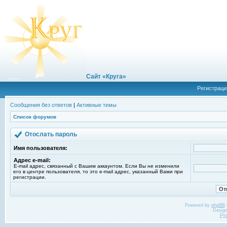
Сайт «Круга»
Регистраци
Сообщения без ответов
|
Активные темы
Список форумов
Отослать пароль
Имя пользователя:
Адрес e-mail:
E-mail адрес, связанный с Вашим аккаунтом. Если Вы не изменили
его в центре пользователя, то это e-mail адрес, указанный Вами при
регистрации.
Powered by
phpBB
Desig
Ру