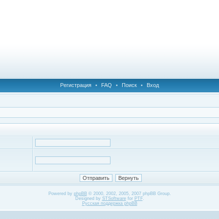
Регистрация
•
FAQ
•
Поиск
•
Вход
Powered by
phpBB
© 2000, 2002, 2005, 2007 phpBB Group.
Designed by
STSoftware
for
PTF
.
Русская поддержка phpBB