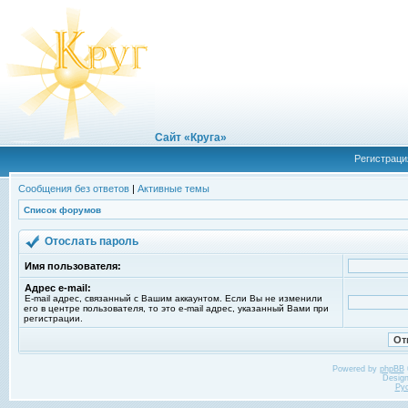
Сайт «Круга»
Регистраци
Сообщения без ответов
|
Активные темы
Список форумов
Отослать пароль
Имя пользователя:
Адрес e-mail:
E-mail адрес, связанный с Вашим аккаунтом. Если Вы не изменили
его в центре пользователя, то это e-mail адрес, указанный Вами при
регистрации.
Powered by
phpBB
Desig
Ру