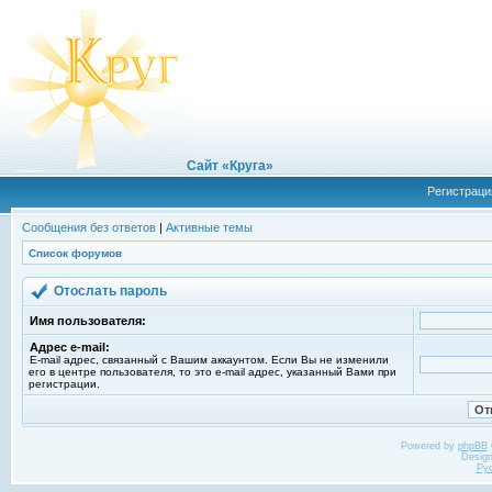
Сайт «Круга»
Регистраци
Сообщения без ответов
|
Активные темы
Список форумов
Отослать пароль
Имя пользователя:
Адрес e-mail:
E-mail адрес, связанный с Вашим аккаунтом. Если Вы не изменили
его в центре пользователя, то это e-mail адрес, указанный Вами при
регистрации.
Powered by
phpBB
Desig
Ру