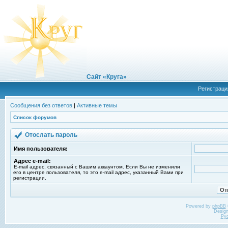
Сайт «Круга»
Регистраци
Сообщения без ответов
|
Активные темы
Список форумов
Отослать пароль
Имя пользователя:
Адрес e-mail:
E-mail адрес, связанный с Вашим аккаунтом. Если Вы не изменили
его в центре пользователя, то это e-mail адрес, указанный Вами при
регистрации.
Powered by
phpBB
Desig
Ру