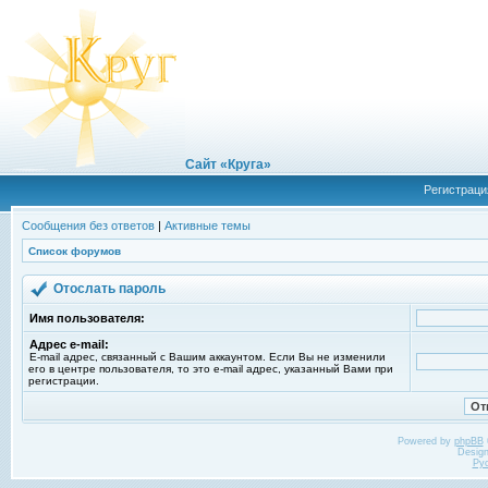
Сайт «Круга»
Регистраци
Сообщения без ответов
|
Активные темы
Список форумов
Отослать пароль
Имя пользователя:
Адрес e-mail:
E-mail адрес, связанный с Вашим аккаунтом. Если Вы не изменили
его в центре пользователя, то это e-mail адрес, указанный Вами при
регистрации.
Powered by
phpBB
Desig
Ру