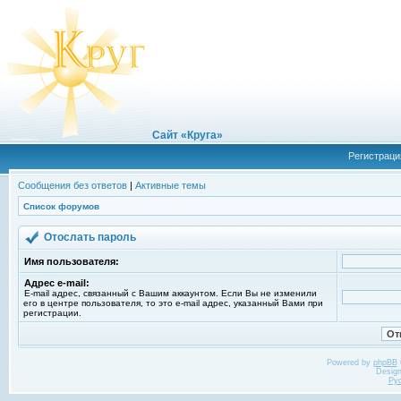
Сайт «Круга»
Регистраци
Сообщения без ответов
|
Активные темы
Список форумов
Отослать пароль
Имя пользователя:
Адрес e-mail:
E-mail адрес, связанный с Вашим аккаунтом. Если Вы не изменили
его в центре пользователя, то это e-mail адрес, указанный Вами при
регистрации.
Powered by
phpBB
Desig
Ру