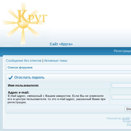
Сайт «Круга»
Регистраци
Сообщения без ответов
|
Активные темы
Список форумов
Отослать пароль
Имя пользователя:
Адрес e-mail:
E-mail адрес, связанный с Вашим аккаунтом. Если Вы не изменили
его в центре пользователя, то это e-mail адрес, указанный Вами при
регистрации.
Powered by
phpBB
Desig
Ру