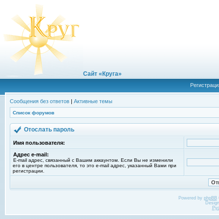
Сайт «Круга»
Регистраци
Сообщения без ответов
|
Активные темы
Список форумов
Отослать пароль
Имя пользователя:
Адрес e-mail:
E-mail адрес, связанный с Вашим аккаунтом. Если Вы не изменили
его в центре пользователя, то это e-mail адрес, указанный Вами при
регистрации.
Powered by
phpBB
Desig
Ру