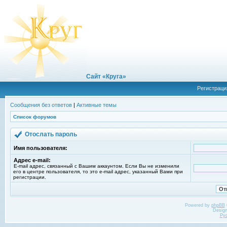
Сайт «Круга»
Регистраци
Сообщения без ответов
|
Активные темы
Список форумов
Отослать пароль
Имя пользователя:
Адрес e-mail:
E-mail адрес, связанный с Вашим аккаунтом. Если Вы не изменили
его в центре пользователя, то это e-mail адрес, указанный Вами при
регистрации.
Powered by
phpBB
Desig
Ру