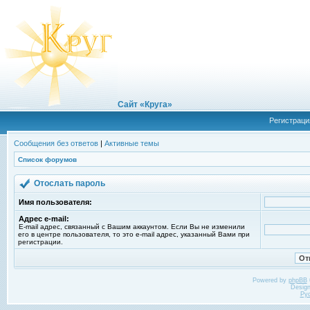
Сайт «Круга»
Регистраци
Сообщения без ответов
|
Активные темы
Список форумов
Отослать пароль
Имя пользователя:
Адрес e-mail:
E-mail адрес, связанный с Вашим аккаунтом. Если Вы не изменили
его в центре пользователя, то это e-mail адрес, указанный Вами при
регистрации.
Powered by
phpBB
Desig
Ру