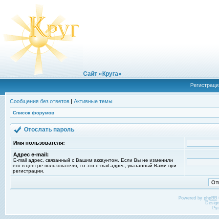
Сайт «Круга»
Регистраци
Сообщения без ответов
|
Активные темы
Список форумов
Отослать пароль
Имя пользователя:
Адрес e-mail:
E-mail адрес, связанный с Вашим аккаунтом. Если Вы не изменили
его в центре пользователя, то это e-mail адрес, указанный Вами при
регистрации.
Powered by
phpBB
Desig
Ру