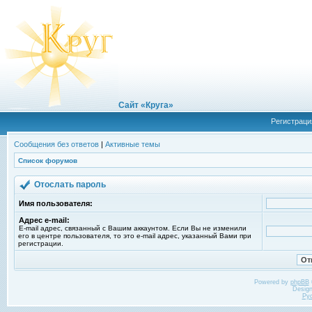
Сайт «Круга»
Регистраци
Сообщения без ответов
|
Активные темы
Список форумов
Отослать пароль
Имя пользователя:
Адрес e-mail:
E-mail адрес, связанный с Вашим аккаунтом. Если Вы не изменили
его в центре пользователя, то это e-mail адрес, указанный Вами при
регистрации.
Powered by
phpBB
Desig
Ру