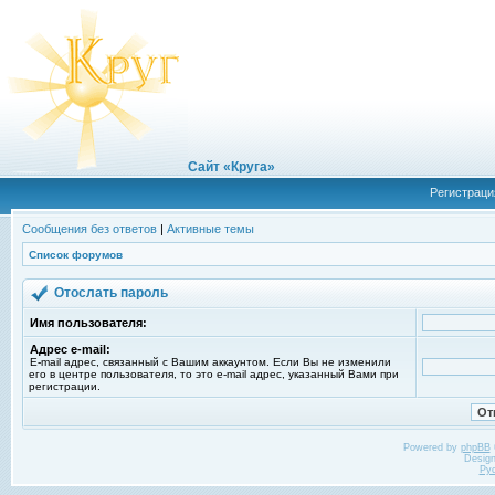
Сайт «Круга»
Регистраци
Сообщения без ответов
|
Активные темы
Список форумов
Отослать пароль
Имя пользователя:
Адрес e-mail:
E-mail адрес, связанный с Вашим аккаунтом. Если Вы не изменили
его в центре пользователя, то это e-mail адрес, указанный Вами при
регистрации.
Powered by
phpBB
Desig
Ру