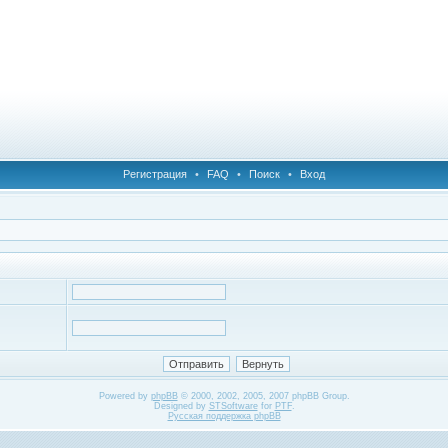
Регистрация
•
FAQ
•
Поиск
•
Вход
Powered by
phpBB
© 2000, 2002, 2005, 2007 phpBB Group.
Designed by
STSoftware
for
PTF
.
Русская поддержка phpBB