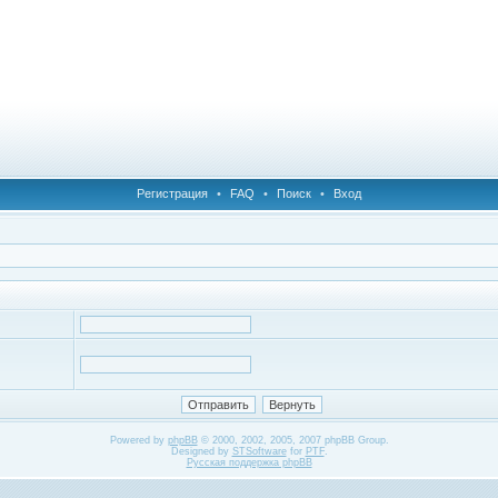
Регистрация
•
FAQ
•
Поиск
•
Вход
Powered by
phpBB
© 2000, 2002, 2005, 2007 phpBB Group.
Designed by
STSoftware
for
PTF
.
Русская поддержка phpBB